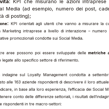
vità
: KPI che misurano le azioni intraprese d
ial Media (ad esempio, numero dei post, ca
tà di posting);
:
ione
KPI orientati agli utenti che vanno a misurare la 
a Marketing intraprese a livello di interazione – numero
ziative promozionali condotte sui Social Media.
 tre aree possono poi essere sviluppate delle
metriche 
o legate allo specifico settore di riferimento.
o alle 163 aziende rispondenti di descrivere il loro attuale
dicare, in base alla loro esperienza, l’efficacia dei Social Me
 tenere conto delle differenze settoriali, i risultati dell’indag
e rispondenti in tre macro-settori: