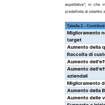
aspettative”, in che 
predefinita di obiettivi
Tabella 2 – Contribut
Miglioramento nella qualità delle relazioni con il
target
Aumento della q
Raccolta di cus
Aumento dell’ef
Aumento dell’efficienza delle altre funzioni
aziendali
Miglioramento
Aumento della
Aumento delle 
Supporto a inizi