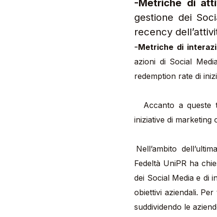
-Metriche di atti
gestione dei Soc
recency dell’attivi
-
Metriche di interaz
azioni di Social Medi
redemption rate di ini
Accanto a queste
iniziative di marketing 
Nell’ambito dell’ultima indagine sul Loyalty Management condotta a settembre 2015, l’Osservatorio
Fedeltà UniPR ha chiest
dei Social Media e di in
obiettivi aziendali. Per
suddividendo le aziend