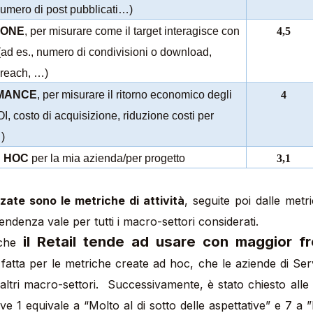
numero di post pubblicati…)
ZIONE
, per misurare come il target interagisce con
4,5
a (ad es., numero di condivisioni o download,
 reach, …)
RMANCE
, per misurare il ritorno economico degli
4
OI, costo di acquisizione, riduzione costi per
)
D HOC
per la mia azienda/per progetto
3,1
izzate sono le metriche di attività
, seguite poi dalle metr
ndenza vale per tutti i macro-settori considerati.
il Retail tende ad usare con maggior f
e che
 fatta per le metriche create ad hoc, che le aziende di Ser
 altri macro-settori. Successivamente, è stato chiesto alle 
ve 1 equivale a “Molto al di sotto delle aspettative” e 7 a ”