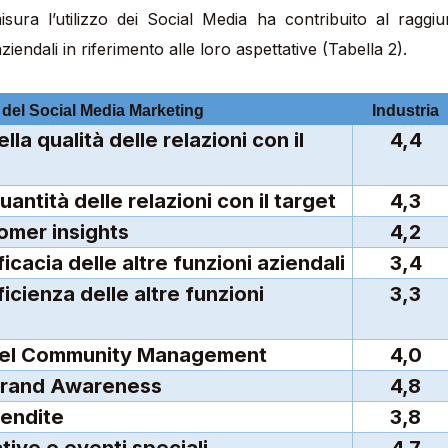
misura l’utilizzo dei Social Media ha contribuito al raggi
 aziendali in riferimento alle loro aspettative (Tabella 2).
i del Social Media Marketing
Industria
4,4
uantità delle relazioni con il target
4,3
tomer insights
4,2
ficacia delle altre funzioni aziendali
3,4
3,3
 del Community Management
4,0
 Brand Awareness
4,8
vendite
3,8
ative e eventi speciali
4,7