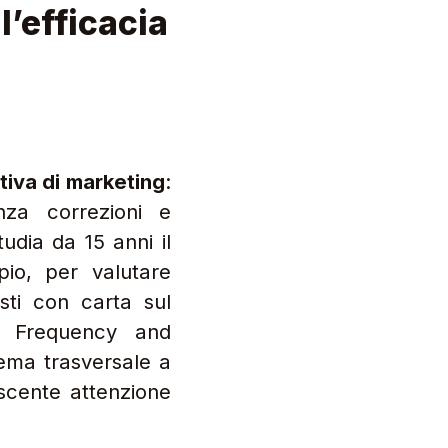
l’efficacia
ativa di marketing
:
nza correzioni e
udia da 15 anni il
io, per valutare
isti con carta sul
y, Frequency and
tema trasversale a
escente attenzione