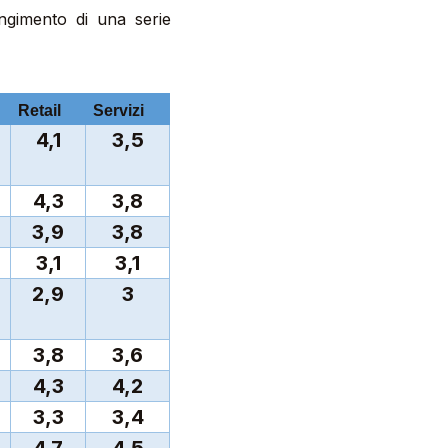
ungimento di una serie
Retail
Servizi
4,1
3,5
4,3
3,8
3,9
3,8
3,1
3,1
2,9
3
3,8
3,6
4,3
4,2
3,3
3,4
4,7
4,5