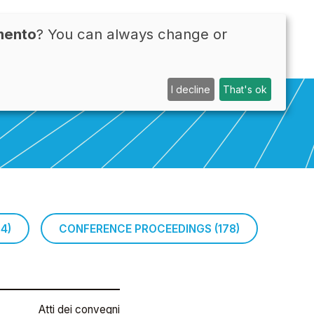
mento
? You can always change or
CONTACTS
ITA
I decline
That's ok
14)
CONFERENCE PROCEEDINGS (178)
Atti dei convegni