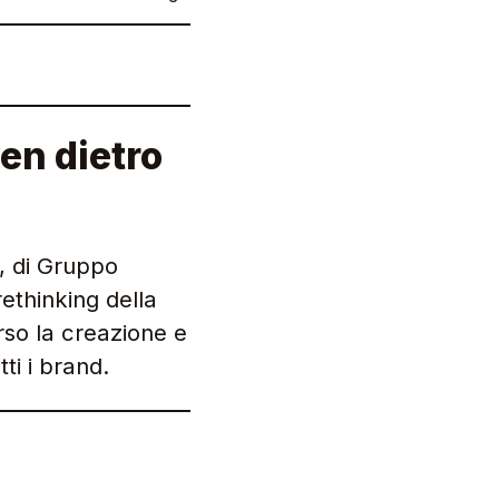
ven dietro
, di Gruppo
rethinking della
rso la creazione e
ti i brand.